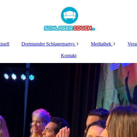
tuell
Dortmunder Schlagerpartys
Mediathek
Vera
Schlagerparty
Kontakt
Sendungen 2026
Lichterfest
Ok
12.09.2026
Sendungen 2025
Dortmunder-
Sendungen 2024
Schlagerparty 2026
Sendungen 2023
Dortbunt
Schlagerparty 2026
Sendungen 2022
Lichterfest 2025
Sendungen 2021
Schlagerparty
Sendungen 2020
Dortmunder-
Schlagerparty 2025
Alle Sendungen und