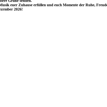
nsere Grüße senden.
Moderation & Presse
d Musik euer Zuhause erfüllen und euch Momente der Ruhe, Freud
ezrmber 2026!