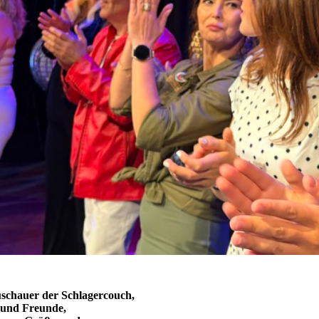
Gäste
Die Schlagerparty
2024
EM-Schlagerparty
2024
Lichterfest
Schlagerparty 2024
Lichterfest
Schlagerparty 2023
Dortmunder
Schlagerpartys 2023
Schlagershow 2022
Schlagerparty im TV
2023 !
Die Dortmunder
uschauer der Schlagercouch,
Schlagerparty
n und Freunde,