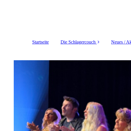
Startseite
Die Schlagercouch
Neues / Ak
Weihnachten auf der
Schlagercouch
Vorschau auf die
nächsten Studiogäste
!
Ich möchte dabei sein
!
Das Team der
Schlagercouch
Schlagercouch im TV