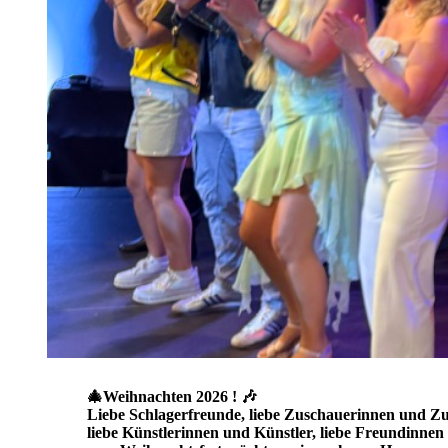
Das Studio
Presseberichte über
uns
Gäste auf der
Schlagercouch
🎄Weihnachten 2026 ! 🎶
Liebe Schlagerfreunde, liebe Zuschauerinnen und Z
liebe Künstlerinnen und Künstler, liebe Freundinne