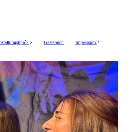
nstaltungstipp`s
Gästebuch
Impressum
Dortmunder-
DSGVO
toberfest 2025