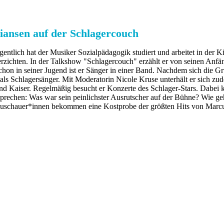
iansen auf der Schlagercouch
gentlich hat der Musiker Sozialpädagogik studiert und arbeitet in der K
rzichten. In der Talkshow "Schlagercouch" erzählt er von seinen Anfä
Schon in seiner Jugend ist er Sänger in einer Band. Nachdem sich die G
 als Schlagersänger. Mit Moderatorin Nicole Kruse unterhält er sich zu
oland Kaiser. Regelmäßig besucht er Konzerte des Schlager-Stars. Dabei
 sprechen: Was war sein peinlichster Ausrutscher auf der Bühne? Wie g
Zuschauer*innen bekommen eine Kostprobe der größten Hits von Marc