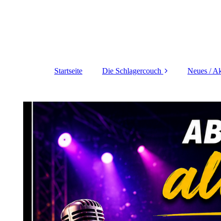
Startseite
Die Schlagercouch
Neues / Ak
Weihnachten auf der
Schlagercouch
Vorschau auf die
nächsten Studiogäste
!
Ich möchte dabei sein
!
Das Team der
Schlagercouch
Schlagercouch im TV