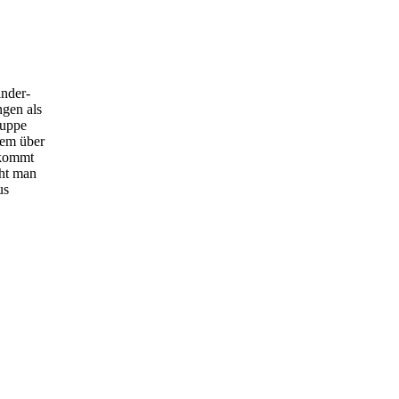
inder-
ngen als
ruppe
dem über
 kommt
eht man
us