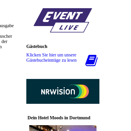
ausgabe
auscher
 der
Gästebuch
n
Klicken Sie hier um unsere
Gäs­te­buch­ein­trä­ge zu lesen
Dein Hotel Moods in Dortmund