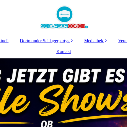
tuell
Dortmunder Schlagerpartys
Mediathek
Vera
Schlagerparty
Kontakt
Sendungen 2026
Lichterfest
Ok
12.09.2026
Sendungen 2025
Dortmunder-
Sendungen 2024
Schlagerparty 2026
Sendungen 2023
Dortbunt
Schlagerparty 2026
Sendungen 2022
Lichterfest 2025
Sendungen 2021
Schlagerparty
Sendungen 2020
Dortmunder-
Schlagerparty 2025
Alle Sendungen und