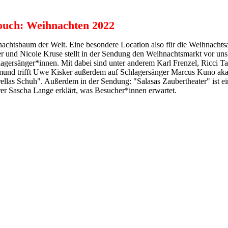
Moderation & Presse
ouch: Weihnachten 2022
chtsbaum der Welt. Eine besondere Location also für die Weihnachts
und Nicole Kruse stellt in der Sendung den Weihnachtsmarkt vor uns
agersänger*innen. Mit dabei sind unter anderem Karl Frenzel, Ricci T
mund trifft Uwe Kisker außerdem auf Schlagersänger Marcus Kuno aka
rellas Schuh". Außerdem in der Sendung: "Salasas Zaubertheater" ist ei
r Sascha Lange erklärt, was Besucher*innen erwartet.