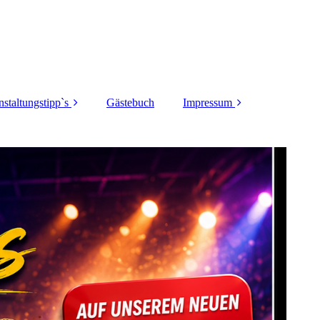
nstaltungstipp`s
Gästebuch
Impressum
Dortmunder-
DSGVO
toberfest 2025