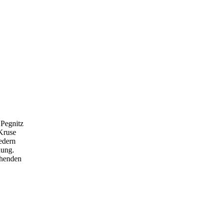
 Pegnitz
 Kruse
edern
nung.
ehenden