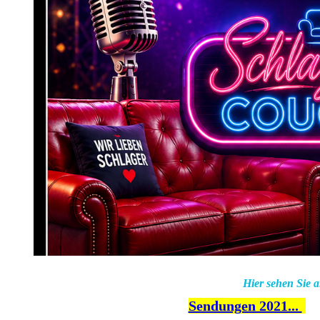
Das Studio
Presseberichte über
uns
Gäste auf der
Schlagercouch
Hier sehen Sie 
Sendungen 2021...