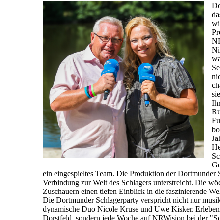
Do
da
wi
Pr
NR
Ni
wa
Se
ni
ch
si
Ih
Ru
Fu
bo
Ja
He
Sc
Ge
ein eingespieltes Team. Die Produktion der Dortmunder S
Verbindung zur Welt des Schlagers unterstreicht. Die wö
Zuschauern einen tiefen Einblick in die faszinierende We
Die Dortmunder Schlagerparty verspricht nicht nur musi
dynamische Duo Nicole Kruse und Uwe Kisker. Erleben Si
Dorstfeld, sondern jede Woche auf NRWision bei der "Sch