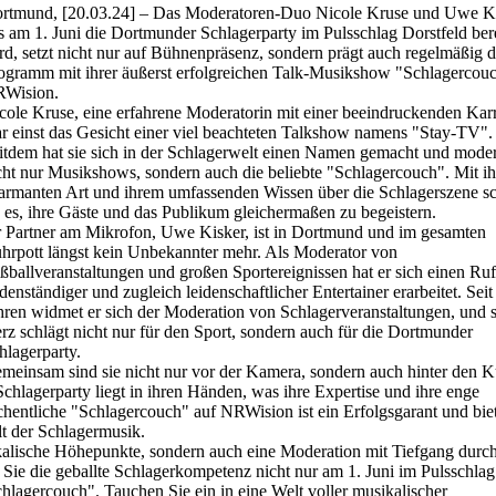
rtmund, [20.03.24] – Das Moderatoren-Duo Nicole Kruse und Uwe Ki
Moderation & Presse
s am 1. Juni die Dortmunder Schlagerparty im Pulsschlag Dorstfeld ber
rd, setzt nicht nur auf Bühnenpräsenz, sondern prägt auch regelmäßig 
ogramm mit ihrer äußerst erfolgreichen Talk-Musikshow "Schlagercouc
Wision.
cole Kruse, eine erfahrene Moderatorin mit einer beeindruckenden Karr
r einst das Gesicht einer viel beachteten Talkshow namens "Stay-TV".
itdem hat sie sich in der Schlagerwelt einen Namen gemacht und moder
cht nur Musikshows, sondern auch die beliebte "Schlagercouch". Mit ih
armanten Art und ihrem umfassenden Wissen über die Schlagerszene sc
e es, ihre Gäste und das Publikum gleichermaßen zu begeistern.
r Partner am Mikrofon, Uwe Kisker, ist in Dortmund und im gesamten
hrpott längst kein Unbekannter mehr. Als Moderator von
ßballveranstaltungen und großen Sportereignissen hat er sich einen Ruf
denständiger und zugleich leidenschaftlicher Entertainer erarbeitet. Seit
hren widmet er sich der Moderation von Schlagerveranstaltungen, und 
rz schlägt nicht nur für den Sport, sondern auch für die Dortmunder
hlagerparty.
meinsam sind sie nicht nur vor der Kamera, sondern auch hinter den K
chlagerparty liegt in ihren Händen, was ihre Expertise und ihre enge
chentliche "Schlagercouch" auf NRWision ist ein Erfolgsgarant und bie
lt der Schlagermusik.
kalische Höhepunkte, sondern auch eine Moderation mit Tiefgang durc
e die geballte Schlagerkompetenz nicht nur am 1. Juni im Pulsschlag
lagercouch". Tauchen Sie ein in eine Welt voller musikalischer