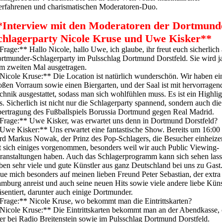
erfahrenen und charismatischen Moderatoren-Duo.
*Interview mit den Moderatoren der Dortmund
chlagerparty Nicole Kruse und Uwe Kisker**
Frage:** Hallo Nicole, hallo Uwe, ich glaube, ihr freut euch sicherlich 
rtmunder-Schlagerparty im Pulsschlag Dortmund Dorstfeld. Sie wird j
m zweiten Mal ausgetragen.
Nicole Kruse:** Die Location ist natürlich wunderschön. Wir haben ei
oßen Vorraum sowie einen Biergarten, und der Saal ist mit hervorragen
chnik ausgestattet, sodass man sich wohlfühlen muss. Es ist ein Highlig
s. Sicherlich ist nicht nur die Schlagerparty spannend, sondern auch die
ertragung des Fußballspiels Borussia Dortmund gegen Real Madrid.
Frage:** Uwe Kisker, was erwartet uns denn in Dortmund Dorstfeld?
Uwe Kisker:** Uns erwartet eine fantastische Show. Bereits um 16:00
rd Markus Nowak, der Prinz des Pop-Schlagers, die Besucher einheize
t sich einiges vorgenommen, besonders weil wir auch Public Viewing-
ranstaltungen haben. Auch das Schlagerprogramm kann sich sehen lass
ben sehr viele und gute Künstler aus ganz Deutschland bei uns zu Gast.
eue mich besonders auf meinen lieben Freund Peter Sebastian, der extra
mburg anreist und auch seine neuen Hits sowie viele andere liebe Küns
äsentiert, darunter auch einige Dortmunder.
Frage:** Nicole Kruse, wo bekommt man die Eintrittskarten?
Nicole Kruse:** Die Eintrittskarten bekommt man an der Abendkasse, 
er bei Radio Breitenstein sowie im Pulsschlag Dortmund Dorstfeld.