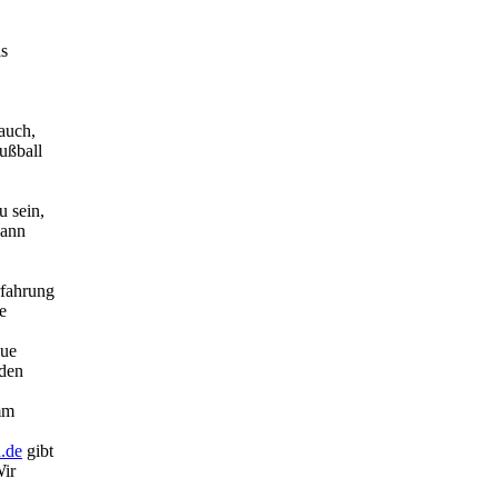
ls
 auch,
ußball
u sein,
Dann
rfahrung
e
eue
 den
mm
.de
gibt
Wir