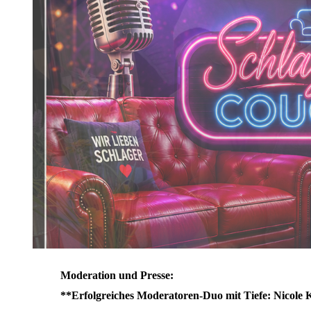
Das Studio
Presseberichte über
uns
Gäste auf der
Schlagercouch
Moderation und Presse:
**Erfolgreiches Moderatoren-Duo mit Tiefe: Nicole 