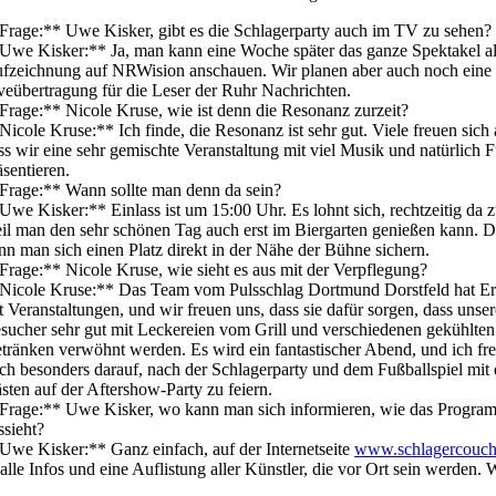
Frage:** Uwe Kisker, gibt es die Schlagerparty auch im TV zu sehen?
Uwe Kisker:** Ja, man kann eine Woche später das ganze Spektakel a
fzeichnung auf NRWision anschauen. Wir planen aber auch noch eine
veübertragung für die Leser der Ruhr Nachrichten.
Frage:** Nicole Kruse, wie ist denn die Resonanz zurzeit?
Nicole Kruse:** Ich finde, die Resonanz ist sehr gut. Viele freuen sich
ss wir eine sehr gemischte Veranstaltung mit viel Musik und natürlich F
äsentieren.
Frage:** Wann sollte man denn da sein?
Uwe Kisker:** Einlass ist um 15:00 Uhr. Es lohnt sich, rechtzeitig da z
il man den sehr schönen Tag auch erst im Biergarten genießen kann. 
nn man sich einen Platz direkt in der Nähe der Bühne sichern.
Frage:** Nicole Kruse, wie sieht es aus mit der Verpflegung?
Nicole Kruse:** Das Team vom Pulsschlag Dortmund Dorstfeld hat E
t Veranstaltungen, und wir freuen uns, dass sie dafür sorgen, dass unser
sucher sehr gut mit Leckereien vom Grill und verschiedenen gekühlten
tränken verwöhnt werden. Es wird ein fantastischer Abend, und ich fr
ch besonders darauf, nach der Schlagerparty und dem Fußballspiel mit
sten auf der Aftershow-Party zu feiern.
Frage:** Uwe Kisker, wo kann man sich informieren, wie das Progra
ssieht?
Uwe Kisker:** Ganz einfach, auf der Internetseite
www.schlagercouch
 alle Infos und eine Auflistung aller Künstler, die vor Ort sein werden. 