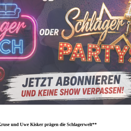
Gäste
Die Schlagerparty
2024
EM-Schlagerparty
2024
Lichterfest
Schlagerparty 2024
Lichterfest
Schlagerparty 2023
Dortmunder
Schlagerpartys 2023
Schlagershow 2022
Schlagerparty im TV
2023 !
Die Dortmunder
Schlagerparty
Kruse und Uwe Kisker prägen die Schlagerwelt**