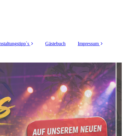
nstaltungstipp`s
Gästebuch
Impressum
Dortmunder-
DSGVO
toberfest 2025