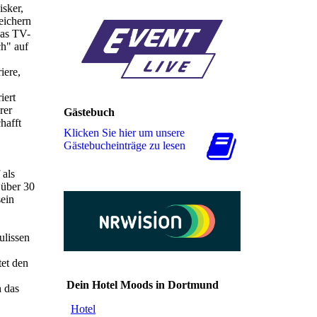
sker,
eichern
das TV-
h" auf
iere,
iert
rer
Gästebuch
hafft
Klicken Sie hier um unsere
Gäs­te­buch­ein­trä­ge zu lesen
 als
 über 30
sein
ulissen
tet den
Dein Hotel Moods in Dortmund
h das
Hotel