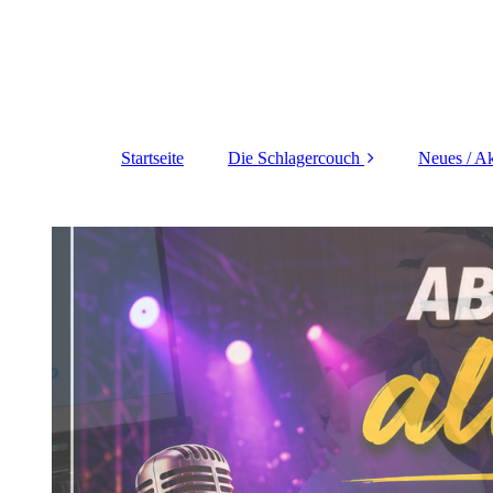
Startseite
Die Schlagercouch
Neues / Ak
Weihnachten auf der
Schlagercouch
Vorschau auf die
nächsten Studiogäste
!
Ich möchte dabei sein
!
Das Team der
Schlagercouch
Schlagercouch im TV