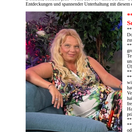
Entdeckungen und spannender Unterhaltung mit diesem 
*
S
**
Do
zu
**
gr
Te
un
Üb
**
**
wi
ha
Ve
ha
fr
Ha
pr
**
**
od