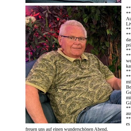
**
**
Au
Li
**
**
da
pr
**
**
we
ka
**
**
mi
Be
Ge
mi
Gä
**
au
**
es
freuen uns auf einen wunderschönen Abend.