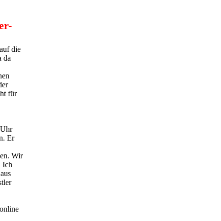
er-
auf die
a da
nen
der
ht für
 Uhr
n. Er
en. Wir
 Ich
 aus
tler
online