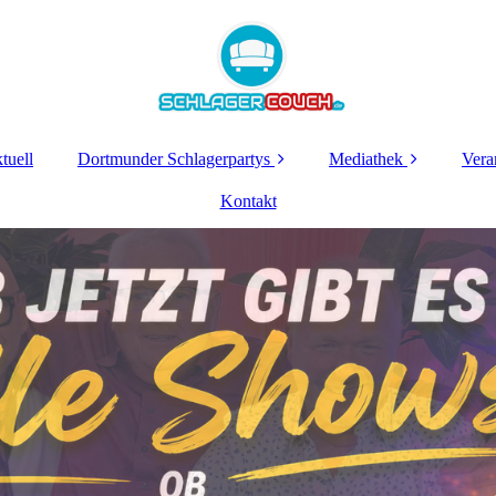
tuell
Dortmunder Schlagerpartys
Mediathek
Vera
Schlagerparty
Kontakt
Sendungen 2026
Lichterfest
Ok
12.09.2026
Sendungen 2025
Dortmunder-
Sendungen 2024
Schlagerparty 2026
Sendungen 2023
Dortbunt
Schlagerparty 2026
Sendungen 2022
Lichterfest 2025
Sendungen 2021
Schlagerparty
Sendungen 2020
Dortmunder-
Schlagerparty 2025
Alle Sendungen und